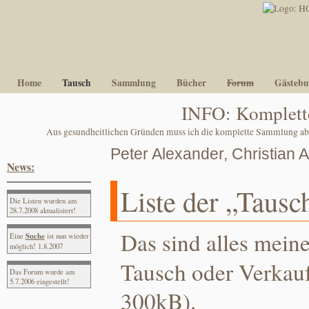
Home
Tausch
Sammlung
Bücher
Forum
Gästebu
INFO: Komplett
Aus gesundheitlichen Gründen muss ich die komplette Sammlung abge
Peter Alexander, Christian 
News:
Liste der „Tausc
Die Listen wurden am
28.7.2008 aktualisiert!
Das sind alles mein
Suche
Eine
ist nun wieder
möglich! 1.8.2007
Tausch oder Verkau
Das Forum wurde am
5.7.2006 eingestellt!
300kB).