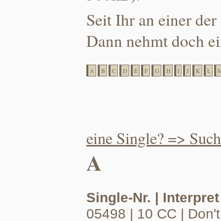
Seit Ihr an einer der
Dann nehmt doch ei
A
B
C
D
E
F
G
H
I
J
K
L
eine Single? => Suc
A
Single-Nr. | Interpret 
05498 | 10 CC | Don'